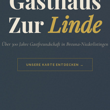
Gasthaus
Zur
Linde
Über 300 Jahre Gastfreundschaft in Breuna-Niederlistingen
UNSERE KARTE ENTDECKEN →